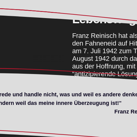
Lebensweg
Franz Reinisch hat als
den Fahneneid auf Hit
am 7. Juli 1942 zum T
August 1942 durch das 
aus der Hoffnung, mit
“antizipierende Lösun
Samenkorn zu sein, a
seinen Früchten herv
 rede und handle nicht, was und weil es andere denk
Mehr zum Lebensweg
ndern weil das meine innere Überzeugung ist!"
Franz Re