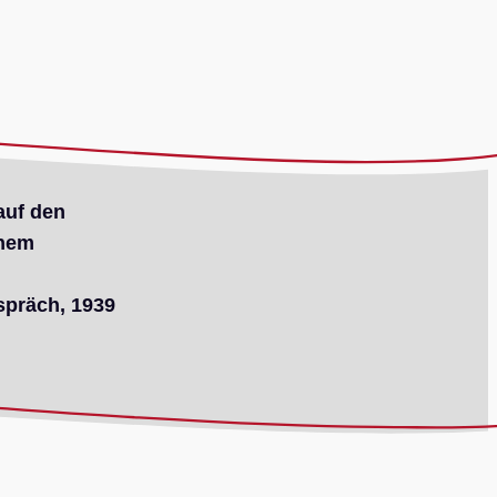
auf den
inem
spräch, 1939