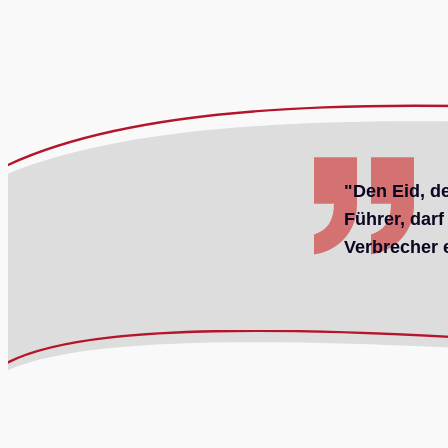
"Den Eid, de
Führer, darf
Verbrecher 