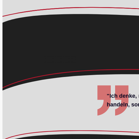
"Ich denke,
handeln, so