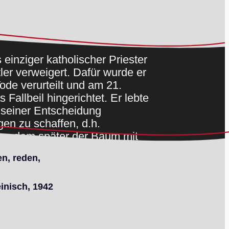
 einziger katholischer Priester
ler verweigert. Dafür wurde er
ode verurteilt und am 21.
Fallbeil hingerichtet. Er lebte
 seiner Entscheidung
gen zu schaffen, d.h.
us dem später der Baum mit
orwächst”.
en, reden,
inisch, 1942